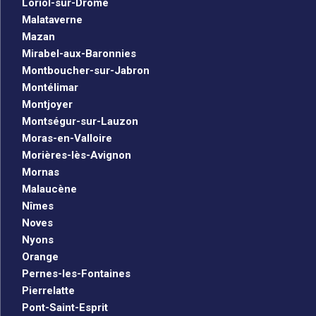
Loriol-sur-Drôme
Malataverne
Mazan
Mirabel-aux-Baronnies
Montboucher-sur-Jabron
Montélimar
Montjoyer
Montségur-sur-Lauzon
Moras-en-Valloire
Morières-lès-Avignon
Mornas
Malaucène
Nîmes
Noves
Nyons
Orange
Pernes-les-Fontaines
Pierrelatte
Pont-Saint-Esprit