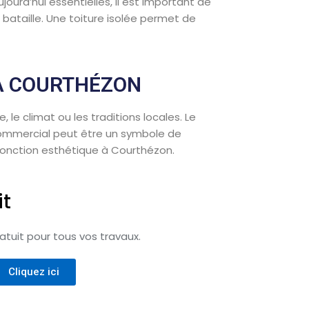
urd’hui essentielles, il est important de
bataille. Une toiture isolée permet de
 À COURTHÉZON
 le climat ou les traditions locales. Le
commercial peut être un symbole de
 fonction esthétique à Courthézon.
it
tuit pour tous vos travaux.
Cliquez ici