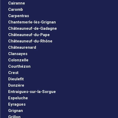
Cairanne
Caromb
Carpentras
Chantemerle-lès-Grignan
Châteauneuf-de-Gadagne
Châteauneuf-du-Pape
Châteauneuf-du-Rhône
Châteaurenard
Clansayes
Colonzelle
Courthézon
Crest
Dieulefit
Donzère
Entraigues-sur-la-Sorgue
Espeluche
Eyragues
Grignan
Grillon