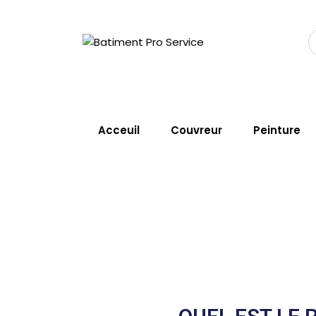
Acceuil
Couvreur
Peinture
Pose de toiture
Home
Service
Pose De Toitur