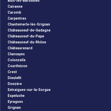
Buis-les-Baronnies
Cairanne
Caromb
Carpentras
Chantemerle-lès-Grignan
Châteauneuf-de-Gadagne
Châteauneuf-du-Pape
Châteauneuf-du-Rhône
Châteaurenard
Clansayes
Colonzelle
Courthézon
Crest
Dieulefit
Donzère
Entraigues-sur-la-Sorgue
Espeluche
Eyragues
Grignan