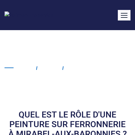
Peinture sur ferronnerie
Mirabel-aux-Baronnies
Home
Service
Peinture Sur Ferronnerie
Mirabel-Aux-Baronnies
QUEL EST LE RÔLE D'UNE
PEINTURE SUR FERRONNERIE
À MIRABEL-AUX-BARONNIES ?