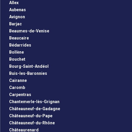
Allex
Aubenas
Avignon
Barjac
Beaumes-de-Venise
Beaucaire
Bédarrides
Bollène
Bouchet
Bourg-Saint-Andéol
Buis-les-Baronnies
Cairanne
Caromb
Carpentras
Chantemerle-lès-Grignan
Châteauneuf-de-Gadagne
Châteauneuf-du-Pape
Châteauneuf-du-Rhône
Châteaurenard