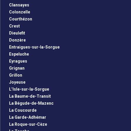
Clansayes
Colonzelle
Courthézon
Crest
Dieulefit
Donzère
Entraigues-sur-la-Sorgue
Espeluche
Eyragues
Grignan
Grillon
Joyeuse
L’Isle-sur-la-Sorgue
La Baume-de-Transit
La Bégude-de-Mazenc
La Coucourde
La Garde-Adhémar
La Roque-sur-Cèze