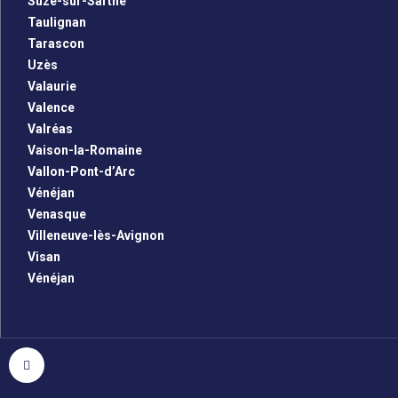
Suze-sur-Sarthe
Taulignan
Tarascon
Uzès
Valaurie
Valence
Valréas
Vaison-la-Romaine
Vallon-Pont-d’Arc
Vénéjan
Venasque
Villeneuve-lès-Avignon
Visan
Vénéjan