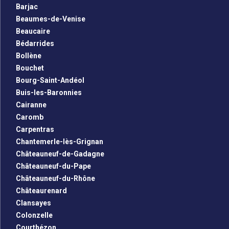
Barjac
Beaumes-de-Venise
Beaucaire
Bédarrides
Bollène
Bouchet
Bourg-Saint-Andéol
Buis-les-Baronnies
Cairanne
Caromb
Carpentras
Chantemerle-lès-Grignan
Châteauneuf-de-Gadagne
Châteauneuf-du-Pape
Châteauneuf-du-Rhône
Châteaurenard
Clansayes
Colonzelle
Courthézon