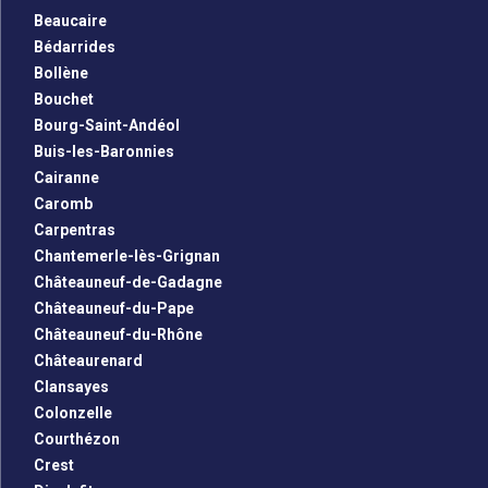
Beaucaire
Bédarrides
Bollène
Bouchet
Bourg-Saint-Andéol
Buis-les-Baronnies
Cairanne
Caromb
Carpentras
Chantemerle-lès-Grignan
Châteauneuf-de-Gadagne
Châteauneuf-du-Pape
Châteauneuf-du-Rhône
Châteaurenard
Clansayes
Colonzelle
Courthézon
Crest