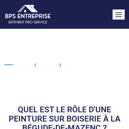
Peinture sur boiserie La
Bégude-de-Mazenc
Home
Service
Peinture Sur Boiserie La
Bégude-De-Mazenc
QUEL EST LE RÔLE D'UNE
PEINTURE SUR BOISERIE À LA
BÉGUDE-DE-MAZENC ?