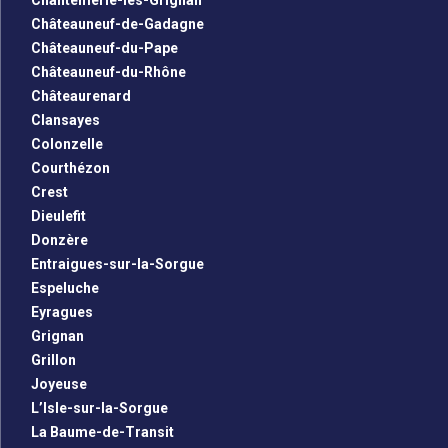
Chantemerle-lès-Grignan
Châteauneuf-de-Gadagne
Châteauneuf-du-Pape
Châteauneuf-du-Rhône
Châteaurenard
Clansayes
Colonzelle
Courthézon
Crest
Dieulefit
Donzère
Entraigues-sur-la-Sorgue
Espeluche
Eyragues
Grignan
Grillon
Joyeuse
L’Isle-sur-la-Sorgue
La Baume-de-Transit