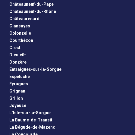
Châteauneuf-du-Pape
Châteauneuf-du-Rhône
Châteaurenard
Clansayes
Colonzelle
Courthézon
Crest
Dieulefit
Donzère
Entraigues-sur-la-Sorgue
Espeluche
Eyragues
Grignan
Grillon
Joyeuse
L’Isle-sur-la-Sorgue
La Baume-de-Transit
La Bégude-de-Mazenc
La Coucourde