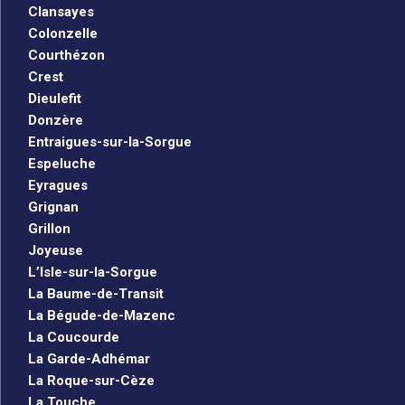
Clansayes
Colonzelle
Courthézon
Crest
Dieulefit
Donzère
Entraigues-sur-la-Sorgue
Espeluche
Eyragues
Grignan
Grillon
Joyeuse
L’Isle-sur-la-Sorgue
La Baume-de-Transit
La Bégude-de-Mazenc
La Coucourde
La Garde-Adhémar
La Roque-sur-Cèze
La Touche