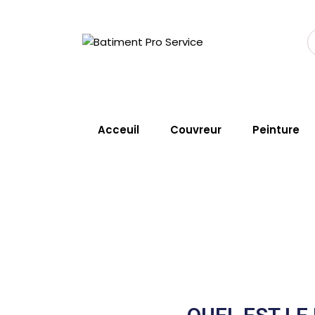
Acceuil
Couvreur
Peinture
Nettoyage de to
Home
Service
Nettoyage De T