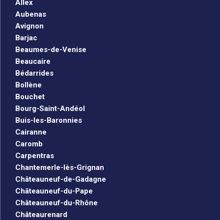
Allex
Aubenas
Avignon
Barjac
Beaumes-de-Venise
Beaucaire
Bédarrides
Bollène
Bouchet
Bourg-Saint-Andéol
Buis-les-Baronnies
Cairanne
Caromb
Carpentras
Chantemerle-lès-Grignan
Châteauneuf-de-Gadagne
Châteauneuf-du-Pape
Châteauneuf-du-Rhône
Châteaurenard