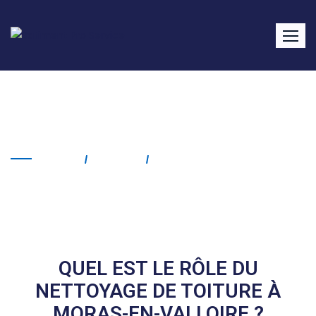
Nettoyage de toiture
Moras-en-Valloire
Home
Service
Nettoyage De Toiture
Moras-En-Valloire
QUEL EST LE RÔLE DU
NETTOYAGE DE TOITURE À
MORAS-EN-VALLOIRE ?