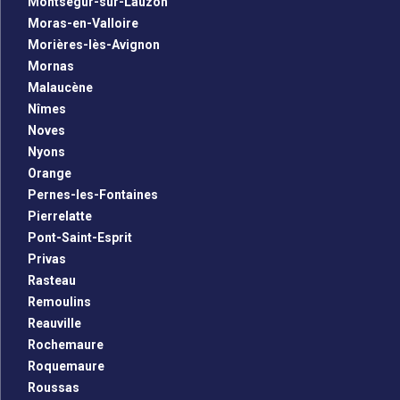
Montségur-sur-Lauzon
Moras-en-Valloire
Morières-lès-Avignon
Mornas
Malaucène
Nîmes
Noves
Nyons
Orange
Pernes-les-Fontaines
Pierrelatte
Pont-Saint-Esprit
Privas
Rasteau
Remoulins
Reauville
Rochemaure
Roquemaure
Roussas