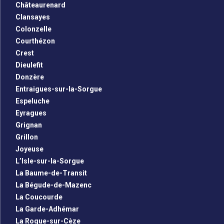
Châteaurenard
Clansayes
Colonzelle
Courthézon
Crest
Dieulefit
Donzère
Entraigues-sur-la-Sorgue
Espeluche
Eyragues
Grignan
Grillon
Joyeuse
L’Isle-sur-la-Sorgue
La Baume-de-Transit
La Bégude-de-Mazenc
La Coucourde
La Garde-Adhémar
La Roque-sur-Cèze