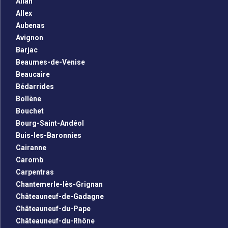
Allan
Allex
Aubenas
Avignon
Barjac
Beaumes-de-Venise
Beaucaire
Bédarrides
Bollène
Bouchet
Bourg-Saint-Andéol
Buis-les-Baronnies
Cairanne
Caromb
Carpentras
Chantemerle-lès-Grignan
Châteauneuf-de-Gadagne
Châteauneuf-du-Pape
Châteauneuf-du-Rhône