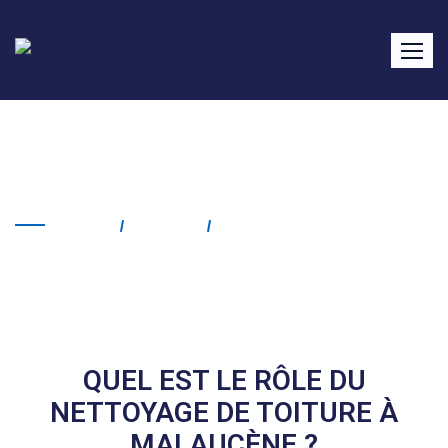
Nettoyage de toiture
Malaucène
Home
Service
Nettoyage De Toiture
Malaucène
QUEL EST LE RÔLE DU
NETTOYAGE DE TOITURE À
MALAUCÈNE ?