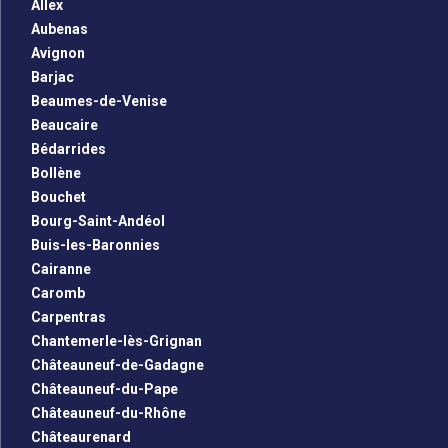
Allex
Aubenas
Avignon
Barjac
Beaumes-de-Venise
Beaucaire
Bédarrides
Bollène
Bouchet
Bourg-Saint-Andéol
Buis-les-Baronnies
Cairanne
Caromb
Carpentras
Chantemerle-lès-Grignan
Châteauneuf-de-Gadagne
Châteauneuf-du-Pape
Châteauneuf-du-Rhône
Châteaurenard