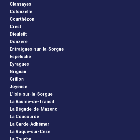
Clansayes
Colonzelle
Courthézon
Crest
Dieulefit
Donzère
Entraigues-sur-la-Sorgue
Espeluche
Eyragues
Grignan
Grillon
Joyeuse
L’Isle-sur-la-Sorgue
La Baume-de-Transit
La Bégude-de-Mazenc
La Coucourde
La Garde-Adhémar
La Roque-sur-Cèze
La Touche