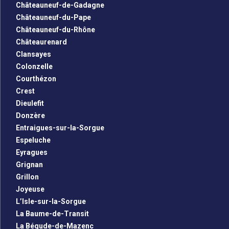
Châteauneuf-de-Gadagne
Châteauneuf-du-Pape
Châteauneuf-du-Rhône
Châteaurenard
Clansayes
Colonzelle
Courthézon
Crest
Dieulefit
Donzère
Entraigues-sur-la-Sorgue
Espeluche
Eyragues
Grignan
Grillon
Joyeuse
L’Isle-sur-la-Sorgue
La Baume-de-Transit
La Bégude-de-Mazenc