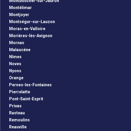
Montboucher-sur-Jabron
Montélimar
Montjoyer
Montségur-sur-Lauzon
Moras-en-Valloire
Morières-lès-Avignon
Mornas
Malaucène
Nîmes
Noves
Nyons
Orange
Pernes-les-Fontaines
Pierrelatte
Pont-Saint-Esprit
Privas
Rasteau
Remoulins
Reauville