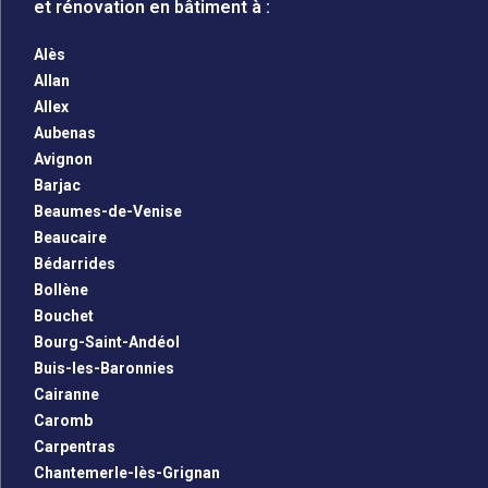
et rénovation en bâtiment à :
Alès
Allan
Allex
Aubenas
Avignon
Barjac
Beaumes-de-Venise
Beaucaire
Bédarrides
Bollène
Bouchet
Bourg-Saint-Andéol
Buis-les-Baronnies
Cairanne
Caromb
Carpentras
Chantemerle-lès-Grignan