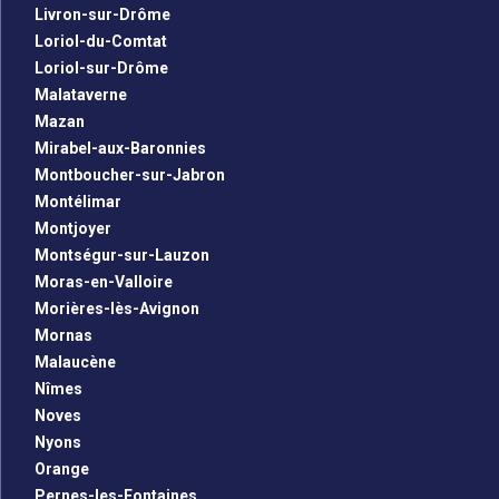
Livron-sur-Drôme
Loriol-du-Comtat
Loriol-sur-Drôme
Malataverne
Mazan
Mirabel-aux-Baronnies
Montboucher-sur-Jabron
Montélimar
Montjoyer
Montségur-sur-Lauzon
Moras-en-Valloire
Morières-lès-Avignon
Mornas
Malaucène
Nîmes
Noves
Nyons
Orange
Pernes-les-Fontaines