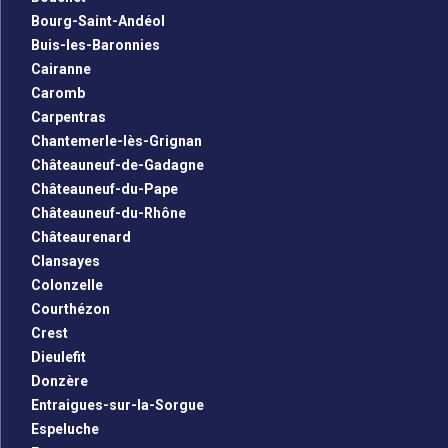
Bourg-Saint-Andéol
Buis-les-Baronnies
Cairanne
Caromb
Carpentras
Chantemerle-lès-Grignan
Châteauneuf-de-Gadagne
Châteauneuf-du-Pape
Châteauneuf-du-Rhône
Châteaurenard
Clansayes
Colonzelle
Courthézon
Crest
Dieulefit
Donzère
Entraigues-sur-la-Sorgue
Espeluche