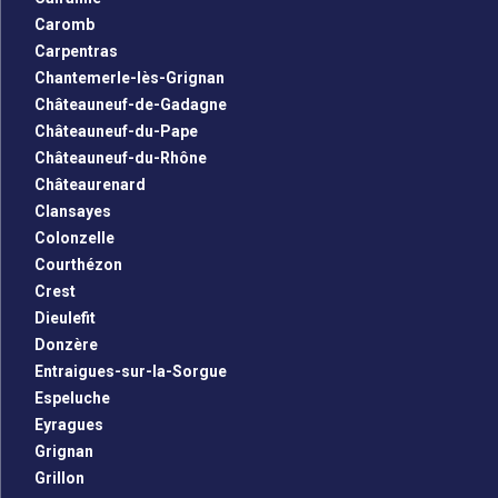
Caromb
Carpentras
Chantemerle-lès-Grignan
Châteauneuf-de-Gadagne
Châteauneuf-du-Pape
Châteauneuf-du-Rhône
Châteaurenard
Clansayes
Colonzelle
Courthézon
Crest
Dieulefit
Donzère
Entraigues-sur-la-Sorgue
Espeluche
Eyragues
Grignan
Grillon