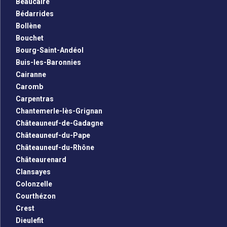
Beaucaire
Bédarrides
Bollène
Bouchet
Bourg-Saint-Andéol
Buis-les-Baronnies
Cairanne
Caromb
Carpentras
Chantemerle-lès-Grignan
Châteauneuf-de-Gadagne
Châteauneuf-du-Pape
Châteauneuf-du-Rhône
Châteaurenard
Clansayes
Colonzelle
Courthézon
Crest
Dieulefit