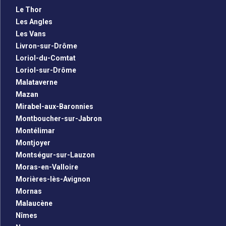
Le Thor
Les Angles
Les Vans
Livron-sur-Drôme
Loriol-du-Comtat
Loriol-sur-Drôme
Malataverne
Mazan
Mirabel-aux-Baronnies
Montboucher-sur-Jabron
Montélimar
Montjoyer
Montségur-sur-Lauzon
Moras-en-Valloire
Morières-lès-Avignon
Mornas
Malaucène
Nîmes