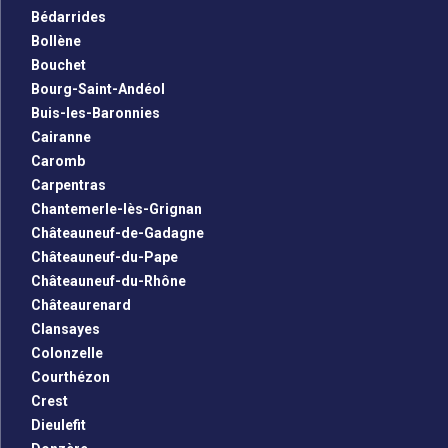
Bédarrides
Bollène
Bouchet
Bourg-Saint-Andéol
Buis-les-Baronnies
Cairanne
Caromb
Carpentras
Chantemerle-lès-Grignan
Châteauneuf-de-Gadagne
Châteauneuf-du-Pape
Châteauneuf-du-Rhône
Châteaurenard
Clansayes
Colonzelle
Courthézon
Crest
Dieulefit