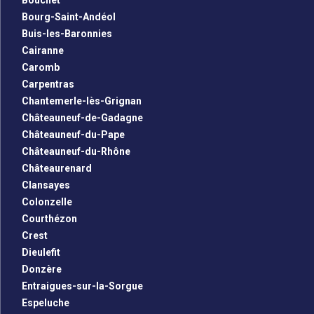
Bouchet
Bourg-Saint-Andéol
Buis-les-Baronnies
Cairanne
Caromb
Carpentras
Chantemerle-lès-Grignan
Châteauneuf-de-Gadagne
Châteauneuf-du-Pape
Châteauneuf-du-Rhône
Châteaurenard
Clansayes
Colonzelle
Courthézon
Crest
Dieulefit
Donzère
Entraigues-sur-la-Sorgue
Espeluche