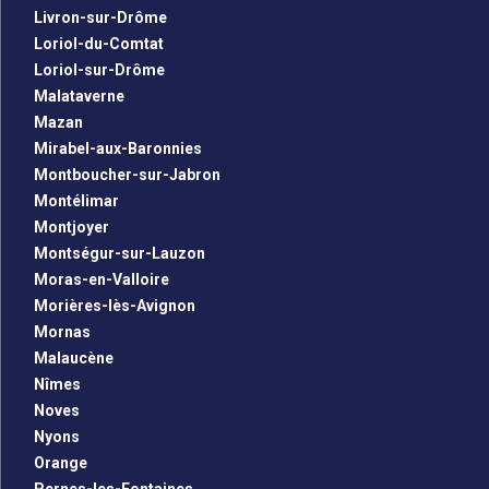
Livron-sur-Drôme
Loriol-du-Comtat
Loriol-sur-Drôme
Malataverne
Mazan
Mirabel-aux-Baronnies
Montboucher-sur-Jabron
Montélimar
Montjoyer
Montségur-sur-Lauzon
Moras-en-Valloire
Morières-lès-Avignon
Mornas
Malaucène
Nîmes
Noves
Nyons
Orange