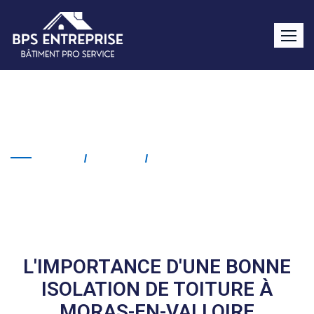
Isolation de toiture Moras-
en-Valloire
Home
Service
Isolation De Toiture
Moras-En-Valloire
L'IMPORTANCE D'UNE BONNE
ISOLATION DE TOITURE À
MORAS-EN-VALLOIRE