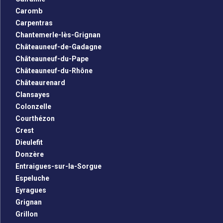
Caromb
Carpentras
Chantemerle-lès-Grignan
Châteauneuf-de-Gadagne
Châteauneuf-du-Pape
Châteauneuf-du-Rhône
Châteaurenard
Clansayes
Colonzelle
Courthézon
Crest
Dieulefit
Donzère
Entraigues-sur-la-Sorgue
Espeluche
Eyragues
Grignan
Grillon