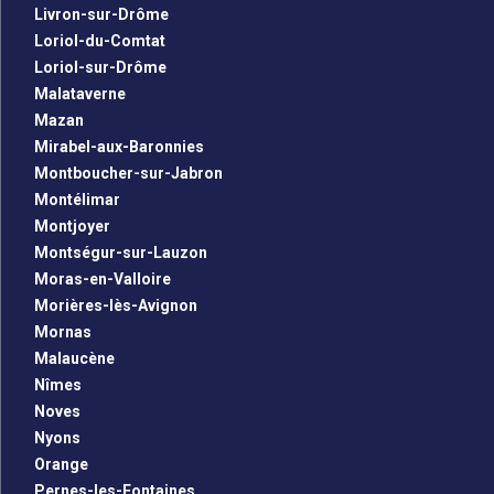
Livron-sur-Drôme
Loriol-du-Comtat
Loriol-sur-Drôme
Malataverne
Mazan
Mirabel-aux-Baronnies
Montboucher-sur-Jabron
Montélimar
Montjoyer
Montségur-sur-Lauzon
Moras-en-Valloire
Morières-lès-Avignon
Mornas
Malaucène
Nîmes
Noves
Nyons
Orange
Pernes-les-Fontaines