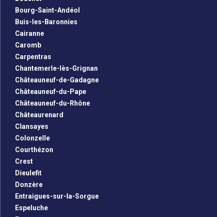
Bourg-Saint-Andéol
Buis-les-Baronnies
Cairanne
Caromb
Carpentras
Chantemerle-lès-Grignan
Châteauneuf-de-Gadagne
Châteauneuf-du-Pape
Châteauneuf-du-Rhône
Châteaurenard
Clansayes
Colonzelle
Courthézon
Crest
Dieulefit
Donzère
Entraigues-sur-la-Sorgue
Espeluche