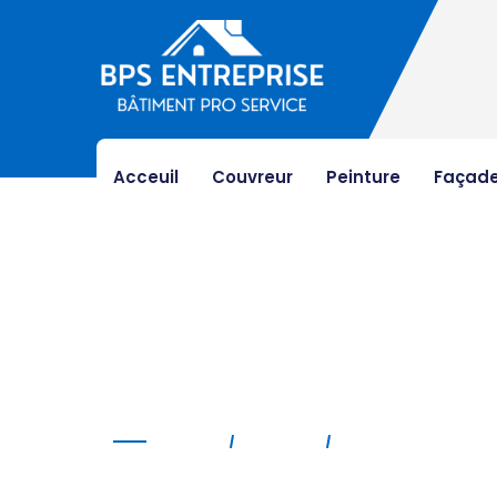
Acceuil
Couvreur
Peinture
Façad
Isolation de toiture
Home
Service
Isolation De Toitu