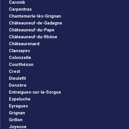
Caromb
Carpentras
Chantemerle-lès-Grignan
Châteauneuf-de-Gadagne
Châteauneuf-du-Pape
Châteauneuf-du-Rhône
Châteaurenard
Clansayes
Colonzelle
Courthézon
Crest
Dieulefit
Donzère
Entraigues-sur-la-Sorgue
Espeluche
Eyragues
Grignan
Grillon
Joyeuse