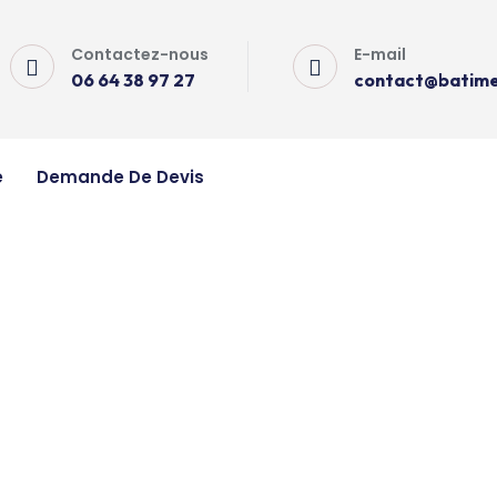
Contactez-nous
E-mail
06 64 38 97 27
contact@batimen
e
Demande De Devis
 Allex
re Allex