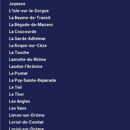
Joyeuse
L’Isle-sur-la-Sorgue
La Baume-de-Transit
La Bégude-de-Mazenc
La Coucourde
La Garde-Adhémar
La Roque-sur-Cèze
La Touche
Lamotte-du-Rhône
Laudun-l’Ardoise
Le Pontet
Le Puy-Sainte-Réparade
Le Teil
Le Thor
Les Angles
Les Vans
Livron-sur-Drôme
Loriol-du-Comtat
Loriol-sur-Drôme