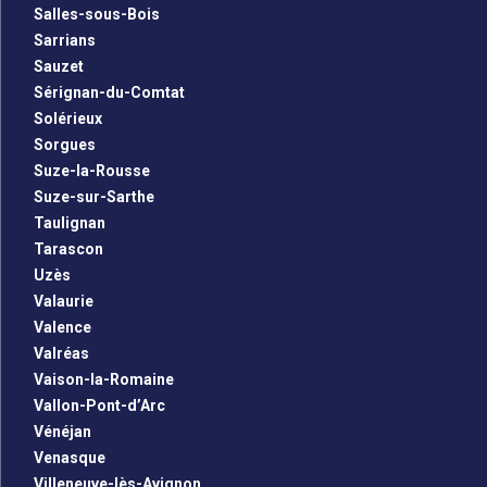
Salles-sous-Bois
Sarrians
Sauzet
Sérignan-du-Comtat
Solérieux
Sorgues
Suze-la-Rousse
Suze-sur-Sarthe
Taulignan
Tarascon
Uzès
Valaurie
Valence
Valréas
Vaison-la-Romaine
Vallon-Pont-d’Arc
Vénéjan
Venasque
Villeneuve-lès-Avignon