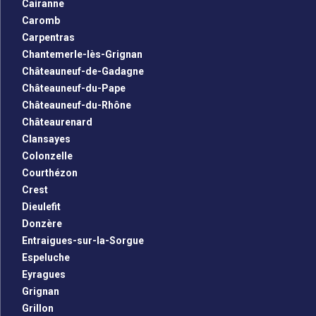
Cairanne
Caromb
Carpentras
Chantemerle-lès-Grignan
Châteauneuf-de-Gadagne
Châteauneuf-du-Pape
Châteauneuf-du-Rhône
Châteaurenard
Clansayes
Colonzelle
Courthézon
Crest
Dieulefit
Donzère
Entraigues-sur-la-Sorgue
Espeluche
Eyragues
Grignan
Grillon