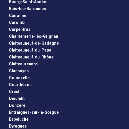
Bourg-Saint-Andéol
Buis-les-Baronnies
Cairanne
Caromb
Carpentras
Chantemerle-lès-Grignan
Châteauneuf-de-Gadagne
Châteauneuf-du-Pape
Châteauneuf-du-Rhône
Châteaurenard
Clansayes
Colonzelle
Courthézon
Crest
Dieulefit
Donzère
Entraigues-sur-la-Sorgue
Espeluche
Eyragues