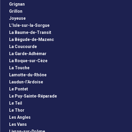
Grignan
Grillon
Joyeuse
L’Isle-sur-la-Sorgue
La Baume-de-Transit
La Bégude-de-Mazenc
La Coucourde
La Garde-Adhémar
La Roque-sur-Cèze
La Touche
Lamotte-du-Rhône
Laudun-l’Ardoise
Le Pontet
Le Puy-Sainte-Réparade
Le Teil
Le Thor
Les Angles
Les Vans
Livron-sur-Drôme