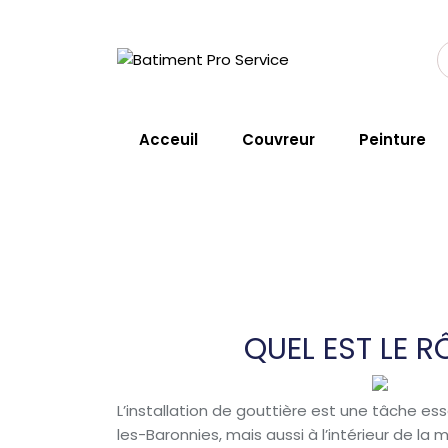
Skip
to
content
Gouttière Buis-
Acceuil
Couvreur
Peinture
Home
Service
Gouttière Buis
QUEL EST LE R
L’installation de gouttière est une tâche es
les-Baronnies, mais aussi à l’intérieur de la