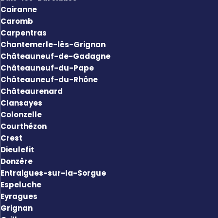
Cairanne
Caromb
Carpentras
Chantemerle-lès-Grignan
Châteauneuf-de-Gadagne
Châteauneuf-du-Pape
Châteauneuf-du-Rhône
Châteaurenard
Clansayes
Colonzelle
Courthézon
Crest
Dieulefit
Donzère
Entraigues-sur-la-Sorgue
Espeluche
Eyragues
Grignan