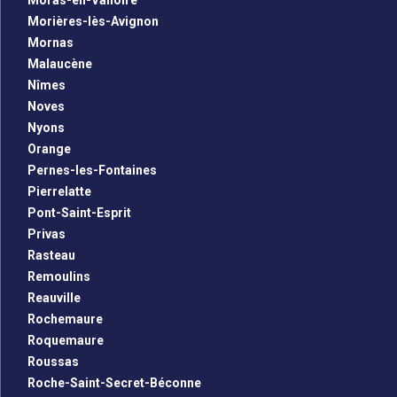
Moras-en-Valloire
Morières-lès-Avignon
Mornas
Malaucène
Nîmes
Noves
Nyons
Orange
Pernes-les-Fontaines
Pierrelatte
Pont-Saint-Esprit
Privas
Rasteau
Remoulins
Reauville
Rochemaure
Roquemaure
Roussas
Roche-Saint-Secret-Béconne