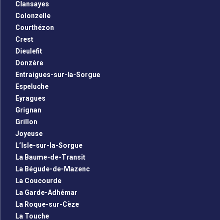
Clansayes
Colonzelle
Courthézon
Crest
Dieulefit
Donzère
Entraigues-sur-la-Sorgue
Espeluche
Eyragues
Grignan
Grillon
Joyeuse
L’Isle-sur-la-Sorgue
La Baume-de-Transit
La Bégude-de-Mazenc
La Coucourde
La Garde-Adhémar
La Roque-sur-Cèze
La Touche