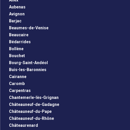
Allex
Aubenas
Avignon
Barjac
Beaumes-de-Venise
Beaucaire
Bédarrides
Bollène
Bouchet
Bourg-Saint-Andéol
Buis-les-Baronnies
Cairanne
Caromb
Carpentras
Chantemerle-lès-Grignan
Châteauneuf-de-Gadagne
Châteauneuf-du-Pape
Châteauneuf-du-Rhône
Châteaurenard