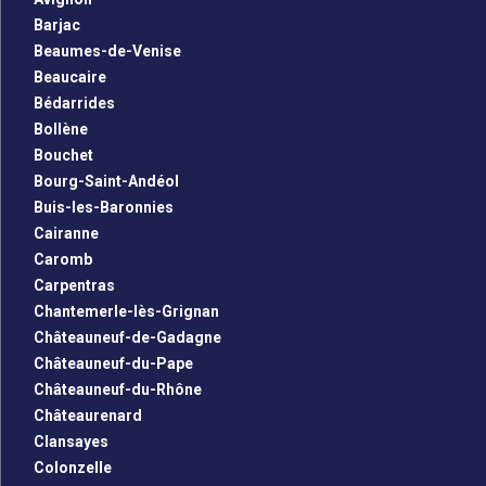
Barjac
Beaumes-de-Venise
Beaucaire
Bédarrides
Bollène
Bouchet
Bourg-Saint-Andéol
Buis-les-Baronnies
Cairanne
Caromb
Carpentras
Chantemerle-lès-Grignan
Châteauneuf-de-Gadagne
Châteauneuf-du-Pape
Châteauneuf-du-Rhône
Châteaurenard
Clansayes
Colonzelle