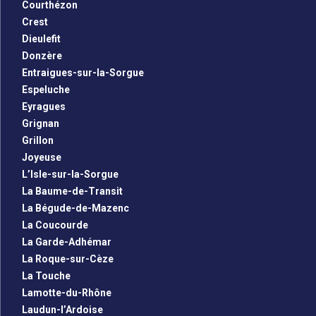
Courthézon
Crest
Dieulefit
Donzère
Entraigues-sur-la-Sorgue
Espeluche
Eyragues
Grignan
Grillon
Joyeuse
L’Isle-sur-la-Sorgue
La Baume-de-Transit
La Bégude-de-Mazenc
La Coucourde
La Garde-Adhémar
La Roque-sur-Cèze
La Touche
Lamotte-du-Rhône
Laudun-l’Ardoise