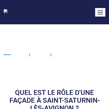
Façade Saint-Saturnin-lès-
Avignon
Home
Service
Façade Saint-Saturnin-
Lès-Avignon
QUEL EST LE RÔLE D'UNE
FAÇADE À SAINT-SATURNIN-
LÈS-AVIGNON ?