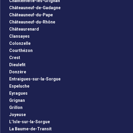
Chantemerle-lès-Grignan
Châteauneuf-de-Gadagne
Châteauneuf-du-Pape
Châteauneuf-du-Rhône
Châteaurenard
Clansayes
Colonzelle
Courthézon
Crest
Dieulefit
Donzère
Entraigues-sur-la-Sorgue
Espeluche
Eyragues
Grignan
Grillon
Joyeuse
L’Isle-sur-la-Sorgue
La Baume-de-Transit