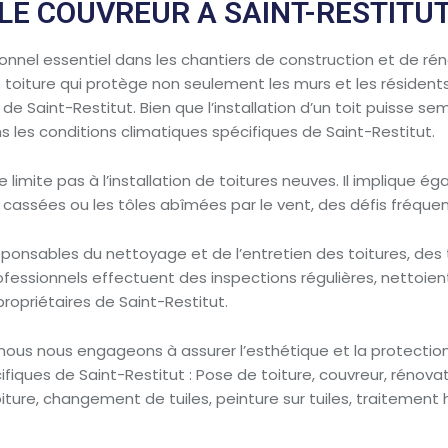
LE COUVREUR À SAINT-RESTITU
onnel essentiel dans les chantiers de construction et de rénov
ne toiture qui protège non seulement les murs et les résident
e Saint-Restitut. Bien que l’installation d’un toit puisse sem
les conditions climatiques spécifiques de Saint-Restitut.
 se limite pas à l’installation de toitures neuves. Il impliq
cassées ou les tôles abîmées par le vent, des défis fréquen
esponsables du nettoyage et de l’entretien des toitures, des
rofessionnels effectuent des inspections régulières, nettoien
propriétaires de Saint-Restitut.
nous nous engageons à assurer l’esthétique et la protection 
iques de Saint-Restitut : Pose de toiture, couvreur, rénovat
toiture, changement de tuiles, peinture sur tuiles, traitement