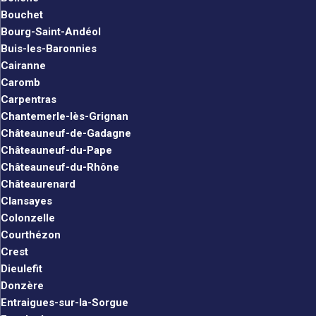
Bouchet
Bourg-Saint-Andéol
Buis-les-Baronnies
Cairanne
Caromb
Carpentras
Chantemerle-lès-Grignan
Châteauneuf-de-Gadagne
Châteauneuf-du-Pape
Châteauneuf-du-Rhône
Châteaurenard
Clansayes
Colonzelle
Courthézon
Crest
Dieulefit
Donzère
Entraigues-sur-la-Sorgue