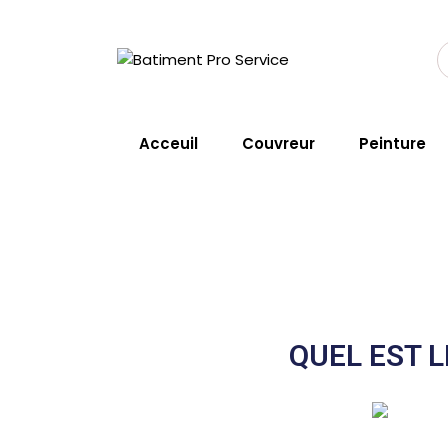
Skip
to
content
Couvreur Saint-R
Acceuil
Couvreur
Peinture
Home
Service
Couvreur Saint
QUEL EST L