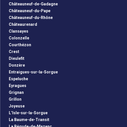
Châteauneuf-de-Gadagne
Châteauneuf-du-Pape
Châteauneuf-du-Rhône
Châteaurenard
Clansayes
Colonzelle
Courthézon
Crest
Dieulefit
Donzère
Entraigues-sur-la-Sorgue
Espeluche
Eyragues
Grignan
Grillon
Joyeuse
L’Isle-sur-la-Sorgue
La Baume-de-Transit
La Bégude-de-Mazenc