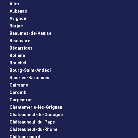
Allex
Aubenas
Avignon
Barjac
Beaumes-de-Venise
Beaucaire
Bédarrides
Bollène
Bouchet
Bourg-Saint-Andéol
Buis-les-Baronnies
Cairanne
Caromb
Carpentras
Chantemerle-lès-Grignan
Châteauneuf-de-Gadagne
Châteauneuf-du-Pape
Châteauneuf-du-Rhône
Châteaurenard