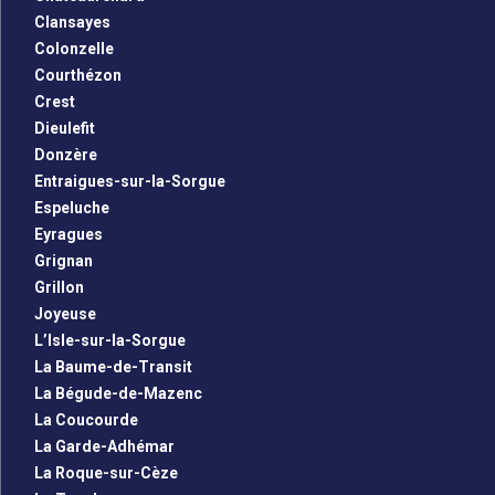
Clansayes
Colonzelle
Courthézon
Crest
Dieulefit
Donzère
Entraigues-sur-la-Sorgue
Espeluche
Eyragues
Grignan
Grillon
Joyeuse
L’Isle-sur-la-Sorgue
La Baume-de-Transit
La Bégude-de-Mazenc
La Coucourde
La Garde-Adhémar
La Roque-sur-Cèze