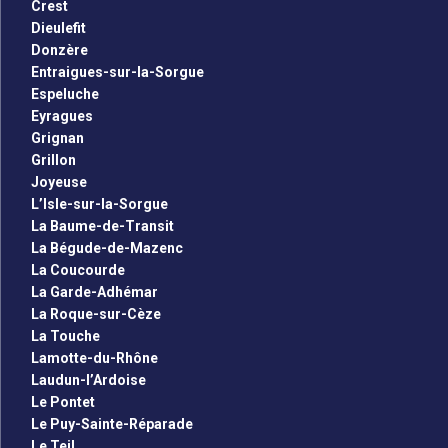
Crest
Dieulefit
Donzère
Entraigues-sur-la-Sorgue
Espeluche
Eyragues
Grignan
Grillon
Joyeuse
L’Isle-sur-la-Sorgue
La Baume-de-Transit
La Bégude-de-Mazenc
La Coucourde
La Garde-Adhémar
La Roque-sur-Cèze
La Touche
Lamotte-du-Rhône
Laudun-l’Ardoise
Le Pontet
Le Puy-Sainte-Réparade
Le Teil