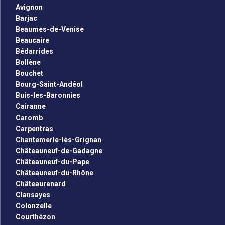
Avignon
Barjac
Beaumes-de-Venise
Beaucaire
Bédarrides
Bollène
Bouchet
Bourg-Saint-Andéol
Buis-les-Baronnies
Cairanne
Caromb
Carpentras
Chantemerle-lès-Grignan
Châteauneuf-de-Gadagne
Châteauneuf-du-Pape
Châteauneuf-du-Rhône
Châteaurenard
Clansayes
Colonzelle
Courthézon