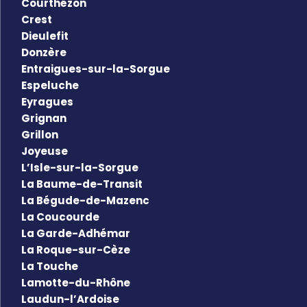
Courthézon
Crest
Dieulefit
Donzère
Entraigues-sur-la-Sorgue
Espeluche
Eyragues
Grignan
Grillon
Joyeuse
L’Isle-sur-la-Sorgue
La Baume-de-Transit
La Bégude-de-Mazenc
La Coucourde
La Garde-Adhémar
La Roque-sur-Cèze
La Touche
Lamotte-du-Rhône
Laudun-l’Ardoise