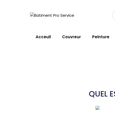
Couvreur Noves
Acceuil
Couvreur
Peinture
Home
Service
Couvreur Nove
QUEL E