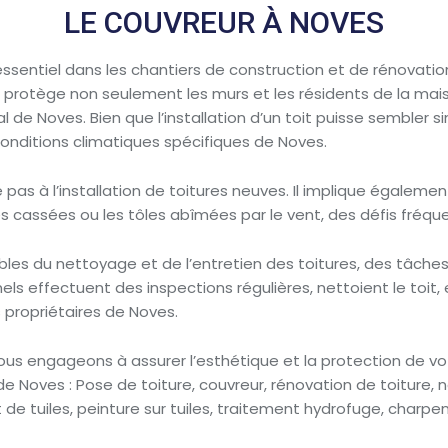
LE COUVREUR À NOVES
sentiel dans les chantiers de construction et de rénovation. S
ui protège non seulement les murs et les résidents de la mai
 de Noves. Bien que l’installation d’un toit puisse sembler si
onditions climatiques spécifiques de Noves.
te pas à l’installation de toitures neuves. Il implique égal
 cassées ou les tôles abîmées par le vent, des défis fréqu
les du nettoyage et de l’entretien des toitures, des tâches
nels effectuent des inspections régulières, nettoient le toit
s propriétaires de Noves.
us engageons à assurer l’esthétique et la protection de vot
 Noves : Pose de toiture, couvreur, rénovation de toiture, ne
de tuiles, peinture sur tuiles, traitement hydrofuge, charpent