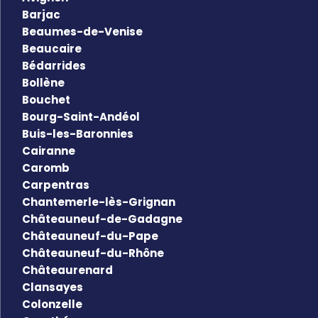
Barjac
Beaumes-de-Venise
Beaucaire
Bédarrides
Bollène
Bouchet
Bourg-Saint-Andéol
Buis-les-Baronnies
Cairanne
Caromb
Carpentras
Chantemerle-lès-Grignan
Châteauneuf-de-Gadagne
Châteauneuf-du-Pape
Châteauneuf-du-Rhône
Châteaurenard
Clansayes
Colonzelle