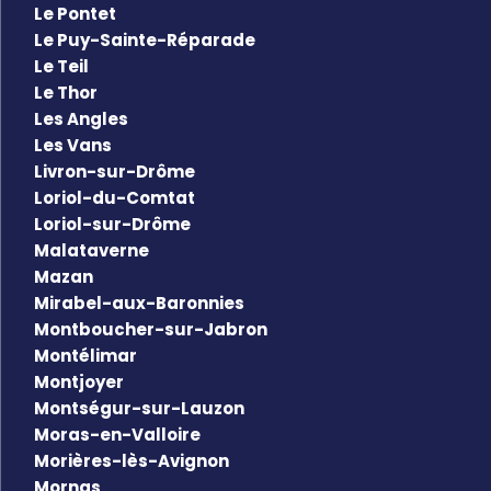
Le Pontet
Le Puy-Sainte-Réparade
Le Teil
Le Thor
Les Angles
Les Vans
Livron-sur-Drôme
Loriol-du-Comtat
Loriol-sur-Drôme
Malataverne
Mazan
Mirabel-aux-Baronnies
Montboucher-sur-Jabron
Montélimar
Montjoyer
Montségur-sur-Lauzon
Moras-en-Valloire
Morières-lès-Avignon
Mornas