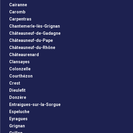
Cairanne
Caromb
Carpentras
Chantemerle-lès-Grignan
Châteauneuf-de-Gadagne
Châteauneuf-du-Pape
Châteauneuf-du-Rhône
Châteaurenard
Clansayes
Colonzelle
Courthézon
Crest
Dieulefit
Donzère
Entraigues-sur-la-Sorgue
Espeluche
Eyragues
Grignan