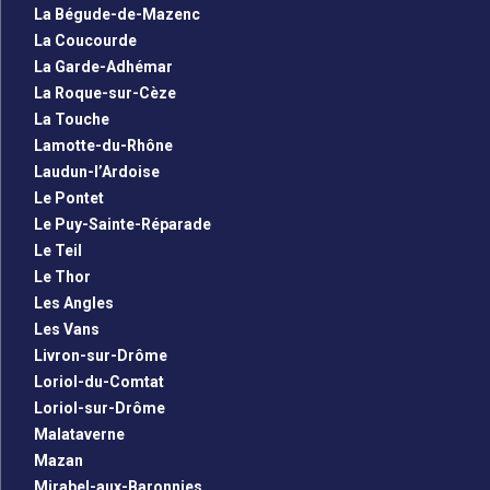
La Bégude-de-Mazenc
La Coucourde
La Garde-Adhémar
La Roque-sur-Cèze
La Touche
Lamotte-du-Rhône
Laudun-l’Ardoise
Le Pontet
Le Puy-Sainte-Réparade
Le Teil
Le Thor
Les Angles
Les Vans
Livron-sur-Drôme
Loriol-du-Comtat
Loriol-sur-Drôme
Malataverne
Mazan
Mirabel-aux-Baronnies