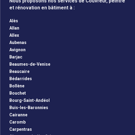
Nous proposons nos services de Couvreur, peintre
et rénovation en bâtiment à :
Alès
Allan
Allex
Aubenas
Avignon
Barjac
Beaumes-de-Venise
Beaucaire
Bédarrides
Bollène
Bouchet
Bourg-Saint-Andéol
Buis-les-Baronnies
Cairanne
Caromb
Carpentras