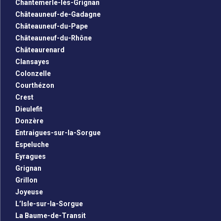
Chantemerle-lès-Grignan
Châteauneuf-de-Gadagne
Châteauneuf-du-Pape
Châteauneuf-du-Rhône
Châteaurenard
Clansayes
Colonzelle
Courthézon
Crest
Dieulefit
Donzère
Entraigues-sur-la-Sorgue
Espeluche
Eyragues
Grignan
Grillon
Joyeuse
L’Isle-sur-la-Sorgue
La Baume-de-Transit