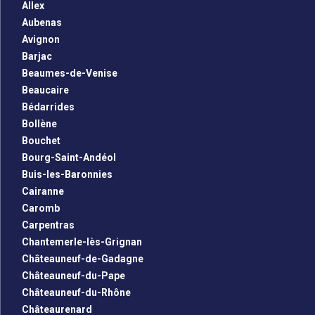
Allex
Aubenas
Avignon
Barjac
Beaumes-de-Venise
Beaucaire
Bédarrides
Bollène
Bouchet
Bourg-Saint-Andéol
Buis-les-Baronnies
Cairanne
Caromb
Carpentras
Chantemerle-lès-Grignan
Châteauneuf-de-Gadagne
Châteauneuf-du-Pape
Châteauneuf-du-Rhône
Châteaurenard