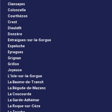
Clansayes
Colonzelle
Courthézon
Crest
Dieulefit
Donzère
Entraigues-sur-la-Sorgue
Espeluche
Eyragues
Grignan
Grillon
Joyeuse
L’Isle-sur-la-Sorgue
La Baume-de-Transit
La Bégude-de-Mazenc
La Coucourde
La Garde-Adhémar
La Roque-sur-Cèze