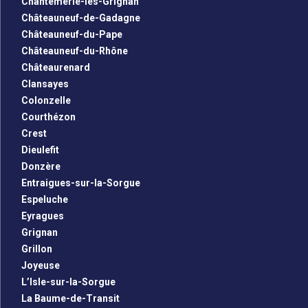
Chantemerle-lès-Grignan
Châteauneuf-de-Gadagne
Châteauneuf-du-Pape
Châteauneuf-du-Rhône
Châteaurenard
Clansayes
Colonzelle
Courthézon
Crest
Dieulefit
Donzère
Entraigues-sur-la-Sorgue
Espeluche
Eyragues
Grignan
Grillon
Joyeuse
L’Isle-sur-la-Sorgue
La Baume-de-Transit