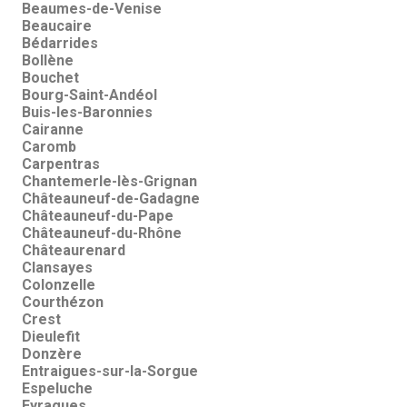
Beaumes-de-Venise
Beaucaire
Bédarrides
Bollène
Bouchet
Bourg-Saint-Andéol
Buis-les-Baronnies
Cairanne
Caromb
Carpentras
Chantemerle-lès-Grignan
Châteauneuf-de-Gadagne
Châteauneuf-du-Pape
Châteauneuf-du-Rhône
Châteaurenard
Clansayes
Colonzelle
Courthézon
Crest
Dieulefit
Donzère
Entraigues-sur-la-Sorgue
Espeluche
Eyragues