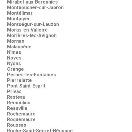
Mirabel-aux-Baronnies
Montboucher-sur-Jabron
Montélimar
Montjoyer
Montségur-sur-Lauzon
Moras-en-Valloire
Morières-lès-Avignon
Mornas
Malaucène
Nîmes
Noves
Nyons
Orange
Pernes-les-Fontaines
Pierrelatte
Pont-Saint-Esprit
Privas
Rasteau
Remoulins
Reauville
Rochemaure
Roquemaure
Roussas
Roche-Saint-Secret-Béconne