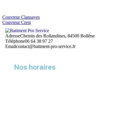
Couvreur Clansayes
Couvreur Crest
Adresse
Chemin des Rollandines, 84500 Bollène
Téléphone
06 64 38 97 27
Email
contact@batiment-pro-service.fr
Nos horaires
Lundi
8:00 – 18:00
Mardi
8:00 – 18:00
Mercredi
8:00 – 18:00
Jeudi
8:00 – 18:00