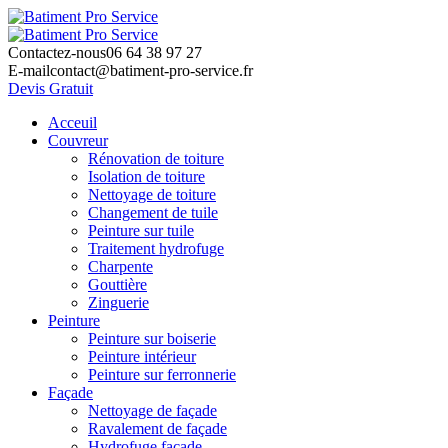
Contactez-nous
06 64 38 97 27
E-mail
contact@batiment-pro-service.fr
Devis Gratuit
Acceuil
Couvreur
Rénovation de toiture
Isolation de toiture
Nettoyage de toiture
Changement de tuile
Peinture sur tuile
Traitement hydrofuge
Charpente
Gouttière
Zinguerie
Peinture
Peinture sur boiserie
Peinture intérieur
Peinture sur ferronnerie
Façade
Nettoyage de façade
Ravalement de façade
Hydrofuge façade