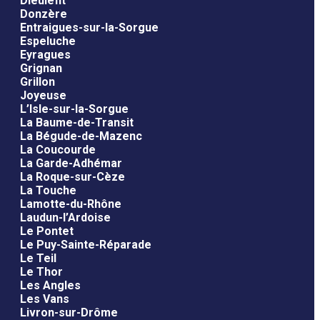
Dieulefit
Donzère
Entraigues-sur-la-Sorgue
Espeluche
Eyragues
Grignan
Grillon
Joyeuse
L’Isle-sur-la-Sorgue
La Baume-de-Transit
La Bégude-de-Mazenc
La Coucourde
La Garde-Adhémar
La Roque-sur-Cèze
La Touche
Lamotte-du-Rhône
Laudun-l’Ardoise
Le Pontet
Le Puy-Sainte-Réparade
Le Teil
Le Thor
Les Angles
Les Vans
Livron-sur-Drôme