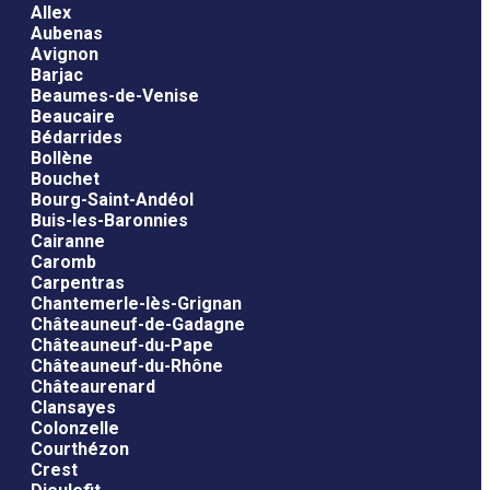
Allex
Aubenas
Avignon
Barjac
Beaumes-de-Venise
Beaucaire
Bédarrides
Bollène
Bouchet
Bourg-Saint-Andéol
Buis-les-Baronnies
Cairanne
Caromb
Carpentras
Chantemerle-lès-Grignan
Châteauneuf-de-Gadagne
Châteauneuf-du-Pape
Châteauneuf-du-Rhône
Châteaurenard
Clansayes
Colonzelle
Courthézon
Crest