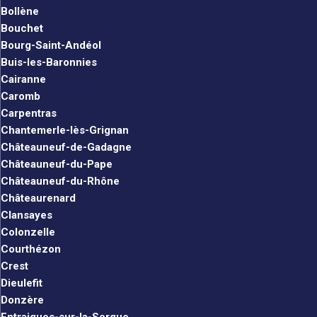
Bollène
Bouchet
Bourg-Saint-Andéol
Buis-les-Baronnies
Cairanne
Caromb
Carpentras
Chantemerle-lès-Grignan
Châteauneuf-de-Gadagne
Châteauneuf-du-Pape
Châteauneuf-du-Rhône
Châteaurenard
Clansayes
Colonzelle
Courthézon
Crest
Dieulefit
Donzère
Entraigues-sur-la-Sorgue