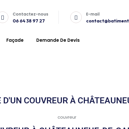
Contactez-nous
E-mail
06 64 38 97 27
contact@batiment-
eauneuf-de-Gadagne
Façade
Demande De Devis
teauneuf-De-Gadagne
LE D'UN COUVREUR À CHÂTEAUNE