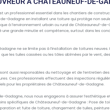
UVREUR À CHÂTEAUNEUF-DE-G
n professionnel essentiel dans les chantiers de constructi
uf-de-Gadagne en installant une toiture qui protège non seul
ique à l’environnement urbain ou rural de Châteauneuf-de-Gad
lité une grande minutie et compétence, surtout dans les cond
adagne ne se limite pas à l’installation de toitures neuves
ue les tuiles cassées ou les tôles abîmées par le vent, d
nt aussi responsables du nettoyage et de l’entretien des 
itures. Ces professionnels effectuent des inspections régulièr
ntiels pour les propriétaires de Châteauneuf-de-Gadagne.
-Gadagne, nous nous engageons à assurer l’esthétique et l
oins spécifiques de Châteauneuf-de-Gadagne : Pose de toitu
éparation et fuite de toiture, changement de tuiles, peinture