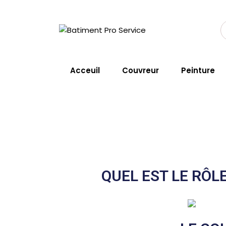
Skip
to
content
Couvreur Chât
Acceuil
Couvreur
Peinture
Home
Service
Couvreur Châ
QUEL EST LE RÔ