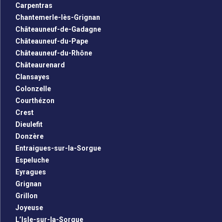
Carpentras
Chantemerle-lès-Grignan
Châteauneuf-de-Gadagne
Châteauneuf-du-Pape
Châteauneuf-du-Rhône
Châteaurenard
Clansayes
Colonzelle
Courthézon
Crest
Dieulefit
Donzère
Entraigues-sur-la-Sorgue
Espeluche
Eyragues
Grignan
Grillon
Joyeuse
L’Isle-sur-la-Sorgue