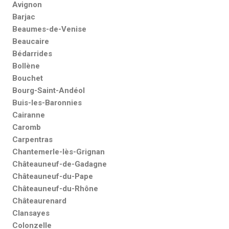
Avignon
Barjac
Beaumes-de-Venise
Beaucaire
Bédarrides
Bollène
Bouchet
Bourg-Saint-Andéol
Buis-les-Baronnies
Cairanne
Caromb
Carpentras
Chantemerle-lès-Grignan
Châteauneuf-de-Gadagne
Châteauneuf-du-Pape
Châteauneuf-du-Rhône
Châteaurenard
Clansayes
Colonzelle