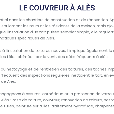
LE COUVREUR À ALÈS
iel dans les chantiers de construction et de rénovation. Spéci
n seulement les murs et les résidents de la maison, mais ajo
ue l’installation d’un toit puisse sembler simple, elle requie
matiques spécifiques de Alès.
pas à l’installation de toitures neuves. Il implique égalemen
es tôles abîmées par le vent, des défis fréquents à Alès.
 du nettoyage et de l’entretien des toitures, des tâches imp
effectuent des inspections régulières, nettoient le toit, enl
 de Alès.
engageons à assurer l’esthétique et la protection de votre t
lès : Pose de toiture, couvreur, rénovation de toiture, netto
 tuiles, peinture sur tuiles, traitement hydrofuge, charpente,