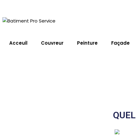
Acceuil
Couvreur
Peinture
Façade
Couvreur Alès
Home
Service
Couvreur Alès
QUEL 