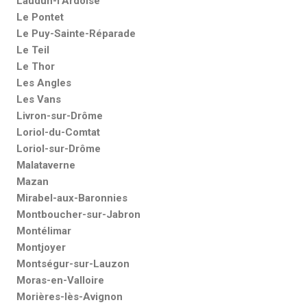
Laudun-l’Ardoise
Le Pontet
Le Puy-Sainte-Réparade
Le Teil
Le Thor
Les Angles
Les Vans
Livron-sur-Drôme
Loriol-du-Comtat
Loriol-sur-Drôme
Malataverne
Mazan
Mirabel-aux-Baronnies
Montboucher-sur-Jabron
Montélimar
Montjoyer
Montségur-sur-Lauzon
Moras-en-Valloire
Morières-lès-Avignon