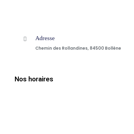
Adresse
Chemin des Rollandines, 84500 Bollène
Nos horaires
Lundi
8:00 – 18:00
Mardi
8:00 – 18:00
Mercredi
8:00 – 18:00