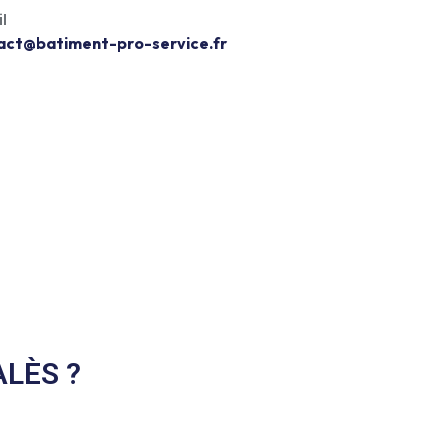
l
Devis Gratuit
act@batiment-pro-service.fr
ALÈS ?