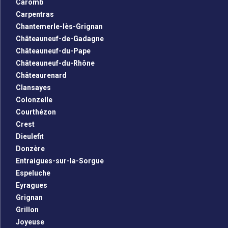
Caromb
Carpentras
Chantemerle-lès-Grignan
Châteauneuf-de-Gadagne
Châteauneuf-du-Pape
Châteauneuf-du-Rhône
Châteaurenard
Clansayes
Colonzelle
Courthézon
Crest
Dieulefit
Donzère
Entraigues-sur-la-Sorgue
Espeluche
Eyragues
Grignan
Grillon
Joyeuse