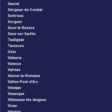
Sauzet
Sérignan-du-Comtat
Solérieux
Sorgues
Suze-la-Rousse
Suze-sur-Sarthe
Taulignan
Tarascon
Uzès
Valaurie
Valence
Valréas
Vaison-la-Romaine
Vallon-Pont-d’Arc
Vénéjan
Venasque
Villeneuve-lès-Avignon
Visan
Vénéjan