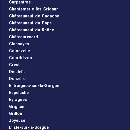
Carpentras
Chantemerle-lès-Grignan
Châteauneuf-de-Gadagne
Châteauneuf-du-Pape
Châteauneuf-du-Rhône
Châteaurenard
Clansayes
Colonzelle
Courthézon
Crest
Dieulefit
Donzère
Entraigues-sur-la-Sorgue
Espeluche
Eyragues
Grignan
Grillon
Joyeuse
L’Isle-sur-la-Sorgue