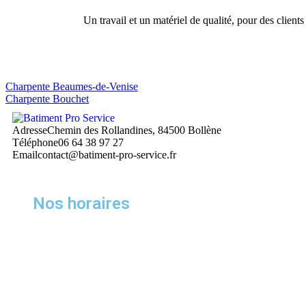
Un travail et un matériel de qualité, pour des clients
Charpente Beaumes-de-Venise
Charpente Bouchet
Adresse
Chemin des Rollandines, 84500 Bollène
Téléphone
06 64 38 97 27
Email
contact@batiment-pro-service.fr
Nos horaires
Lundi
8:00 – 18:00
Mardi
8:00 – 18:00