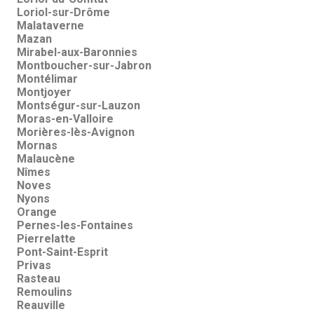
Loriol-sur-Drôme
Malataverne
Mazan
Mirabel-aux-Baronnies
Montboucher-sur-Jabron
Montélimar
Montjoyer
Montségur-sur-Lauzon
Moras-en-Valloire
Morières-lès-Avignon
Mornas
Malaucène
Nîmes
Noves
Nyons
Orange
Pernes-les-Fontaines
Pierrelatte
Pont-Saint-Esprit
Privas
Rasteau
Remoulins
Reauville