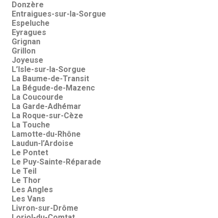
Donzère
Entraigues-sur-la-Sorgue
Espeluche
Eyragues
Grignan
Grillon
Joyeuse
L’Isle-sur-la-Sorgue
La Baume-de-Transit
La Bégude-de-Mazenc
La Coucourde
La Garde-Adhémar
La Roque-sur-Cèze
La Touche
Lamotte-du-Rhône
Laudun-l’Ardoise
Le Pontet
Le Puy-Sainte-Réparade
Le Teil
Le Thor
Les Angles
Les Vans
Livron-sur-Drôme
Loriol-du-Comtat