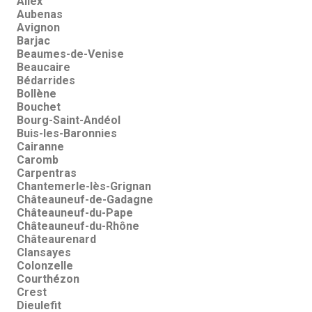
Allex
Aubenas
Avignon
Barjac
Beaumes-de-Venise
Beaucaire
Bédarrides
Bollène
Bouchet
Bourg-Saint-Andéol
Buis-les-Baronnies
Cairanne
Caromb
Carpentras
Chantemerle-lès-Grignan
Châteauneuf-de-Gadagne
Châteauneuf-du-Pape
Châteauneuf-du-Rhône
Châteaurenard
Clansayes
Colonzelle
Courthézon
Crest
Dieulefit