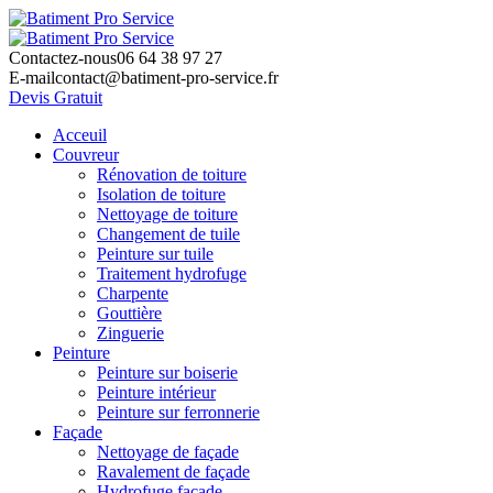
Contactez-nous
06 64 38 97 27
E-mail
contact@batiment-pro-service.fr
Devis Gratuit
Acceuil
Couvreur
Rénovation de toiture
Isolation de toiture
Nettoyage de toiture
Changement de tuile
Peinture sur tuile
Traitement hydrofuge
Charpente
Gouttière
Zinguerie
Peinture
Peinture sur boiserie
Peinture intérieur
Peinture sur ferronnerie
Façade
Nettoyage de façade
Ravalement de façade
Hydrofuge façade