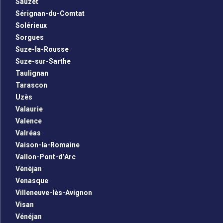
Sauzet
Sérignan-du-Comtat
Solérieux
Sorgues
Suze-la-Rousse
Suze-sur-Sarthe
Taulignan
Tarascon
Uzès
Valaurie
Valence
Valréas
Vaison-la-Romaine
Vallon-Pont-d’Arc
Vénéjan
Venasque
Villeneuve-lès-Avignon
Visan
Vénéjan