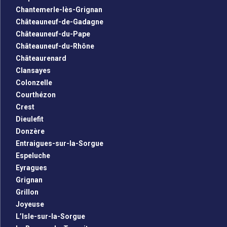
Chantemerle-lès-Grignan
Châteauneuf-de-Gadagne
Châteauneuf-du-Pape
Châteauneuf-du-Rhône
Châteaurenard
Clansayes
Colonzelle
Courthézon
Crest
Dieulefit
Donzère
Entraigues-sur-la-Sorgue
Espeluche
Eyragues
Grignan
Grillon
Joyeuse
L’Isle-sur-la-Sorgue