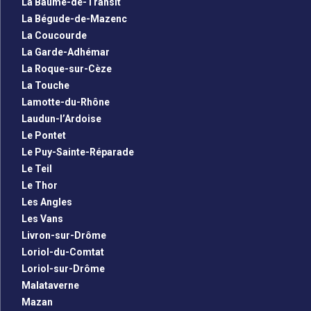
La Baume-de-Transit
La Bégude-de-Mazenc
La Coucourde
La Garde-Adhémar
La Roque-sur-Cèze
La Touche
Lamotte-du-Rhône
Laudun-l’Ardoise
Le Pontet
Le Puy-Sainte-Réparade
Le Teil
Le Thor
Les Angles
Les Vans
Livron-sur-Drôme
Loriol-du-Comtat
Loriol-sur-Drôme
Malataverne
Mazan