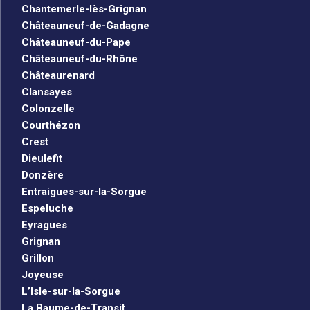
Chantemerle-lès-Grignan
Châteauneuf-de-Gadagne
Châteauneuf-du-Pape
Châteauneuf-du-Rhône
Châteaurenard
Clansayes
Colonzelle
Courthézon
Crest
Dieulefit
Donzère
Entraigues-sur-la-Sorgue
Espeluche
Eyragues
Grignan
Grillon
Joyeuse
L’Isle-sur-la-Sorgue
La Baume-de-Transit