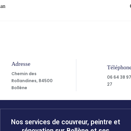
nan
Adresse
Téléphon
Chemin des
06 64 38 9
Rollandines, 84500
27
Bollène
Nos services de couvreur, peintre et
rénovation sur Bollène et ses