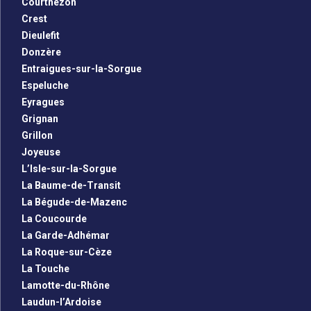
Courthézon
Crest
Dieulefit
Donzère
Entraigues-sur-la-Sorgue
Espeluche
Eyragues
Grignan
Grillon
Joyeuse
L’Isle-sur-la-Sorgue
La Baume-de-Transit
La Bégude-de-Mazenc
La Coucourde
La Garde-Adhémar
La Roque-sur-Cèze
La Touche
Lamotte-du-Rhône
Laudun-l’Ardoise