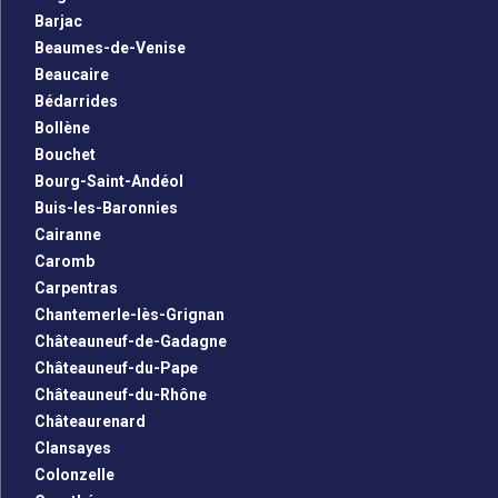
Barjac
Beaumes-de-Venise
Beaucaire
Bédarrides
Bollène
Bouchet
Bourg-Saint-Andéol
Buis-les-Baronnies
Cairanne
Caromb
Carpentras
Chantemerle-lès-Grignan
Châteauneuf-de-Gadagne
Châteauneuf-du-Pape
Châteauneuf-du-Rhône
Châteaurenard
Clansayes
Colonzelle