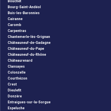
Bouchet
Bourg-Saint-Andéol
Buis-les-Baronnies
Cairanne
Caromb
Carpentras
Chantemerle-lès-Grignan
Châteauneuf-de-Gadagne
Châteauneuf-du-Pape
Châteauneuf-du-Rhône
Châteaurenard
Clansayes
Colonzelle
Courthézon
Crest
Dieulefit
Donzère
Entraigues-sur-la-Sorgue
Espeluche