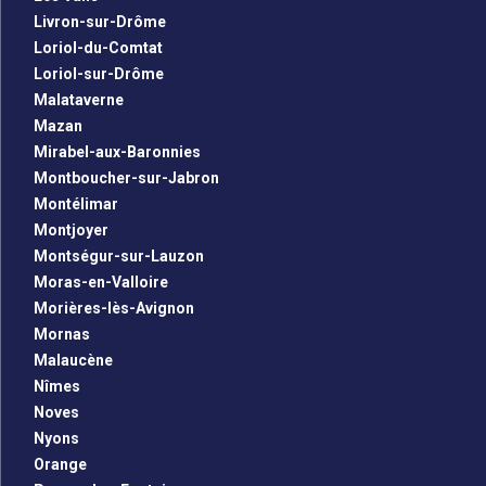
Livron-sur-Drôme
Loriol-du-Comtat
Loriol-sur-Drôme
Malataverne
Mazan
Mirabel-aux-Baronnies
Montboucher-sur-Jabron
Montélimar
Montjoyer
Montségur-sur-Lauzon
Moras-en-Valloire
Morières-lès-Avignon
Mornas
Malaucène
Nîmes
Noves
Nyons
Orange