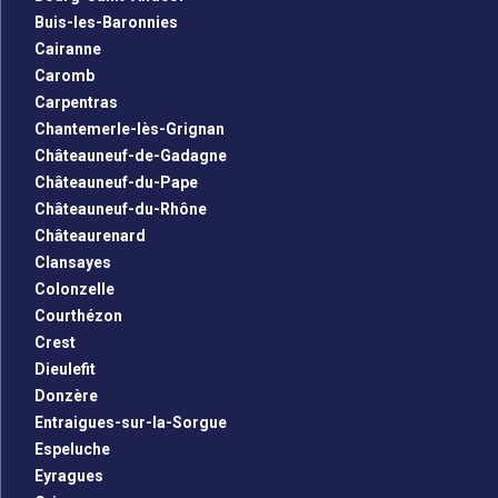
Buis-les-Baronnies
Cairanne
Caromb
Carpentras
Chantemerle-lès-Grignan
Châteauneuf-de-Gadagne
Châteauneuf-du-Pape
Châteauneuf-du-Rhône
Châteaurenard
Clansayes
Colonzelle
Courthézon
Crest
Dieulefit
Donzère
Entraigues-sur-la-Sorgue
Espeluche
Eyragues