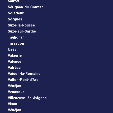
Sauzet
Sérignan-du-Comtat
Solérieux
Sorgues
Suze-la-Rousse
Suze-sur-Sarthe
Taulignan
Tarascon
Uzès
Valaurie
Valence
Valréas
Vaison-la-Romaine
Vallon-Pont-d’Arc
Vénéjan
Venasque
Villeneuve-lès-Avignon
Visan
Vénéjan