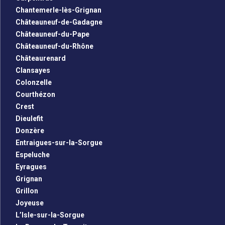
Chantemerle-lès-Grignan
Châteauneuf-de-Gadagne
Châteauneuf-du-Pape
Châteauneuf-du-Rhône
Châteaurenard
Clansayes
Colonzelle
Courthézon
Crest
Dieulefit
Donzère
Entraigues-sur-la-Sorgue
Espeluche
Eyragues
Grignan
Grillon
Joyeuse
L’Isle-sur-la-Sorgue