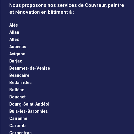
Nous proposons nos services de Couvreur, peintre
et rénovation en bâtiment à :
Alès
Allan
Allex
Aubenas
Avignon
Barjac
Beaumes-de-Venise
Beaucaire
Bédarrides
Bollène
Bouchet
Bourg-Saint-Andéol
Buis-les-Baronnies
Cairanne
Caromb
Carpentras