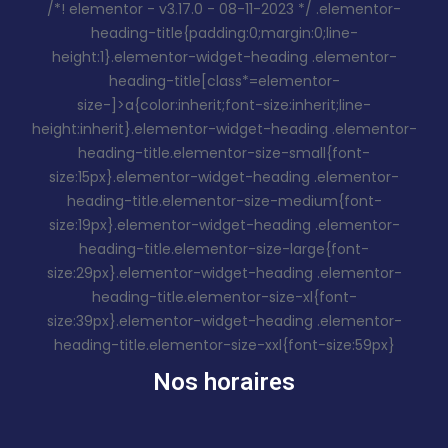
/*! elementor - v3.17.0 - 08-11-2023 */ .elementor-
heading-title{padding:0;margin:0;line-
height:1}.elementor-widget-heading .elementor-
heading-title[class*=elementor-
size-]>a{color:inherit;font-size:inherit;line-
height:inherit}.elementor-widget-heading .elementor-
heading-title.elementor-size-small{font-
size:15px}.elementor-widget-heading .elementor-
heading-title.elementor-size-medium{font-
size:19px}.elementor-widget-heading .elementor-
heading-title.elementor-size-large{font-
size:29px}.elementor-widget-heading .elementor-
heading-title.elementor-size-xl{font-
size:39px}.elementor-widget-heading .elementor-
heading-title.elementor-size-xxl{font-size:59px}
Nos horaires