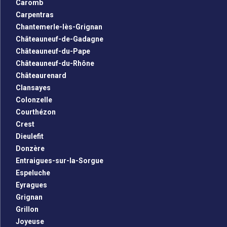
Caromb
Carpentras
Chantemerle-lès-Grignan
Châteauneuf-de-Gadagne
Châteauneuf-du-Pape
Châteauneuf-du-Rhône
Châteaurenard
Clansayes
Colonzelle
Courthézon
Crest
Dieulefit
Donzère
Entraigues-sur-la-Sorgue
Espeluche
Eyragues
Grignan
Grillon
Joyeuse