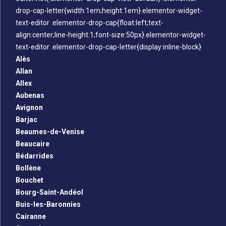
drop-cap-letter{width:1em;height:1em}.elementor-widget-
text-editor .elementor-drop-cap{float:left;text-
align:center;line-height:1;font-size:50px}.elementor-widget-
text-editor .elementor-drop-cap-letter{display:inline-block}
Alès
Allan
Allex
Aubenas
Avignon
Barjac
Beaumes-de-Venise
Beaucaire
Bédarrides
Bollène
Bouchet
Bourg-Saint-Andéol
Buis-les-Baronnies
Cairanne