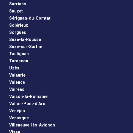
Sarrians
Sauzet
Sérignan-du-Comtat
Solérieux
Sorgues
Suze-la-Rousse
Suze-sur-Sarthe
Taulignan
Tarascon
Uzès
Valaurie
Valence
Valréas
Vaison-la-Romaine
Vallon-Pont-d’Arc
Vénéjan
Venasque
Villeneuve-lès-Avignon
Visan